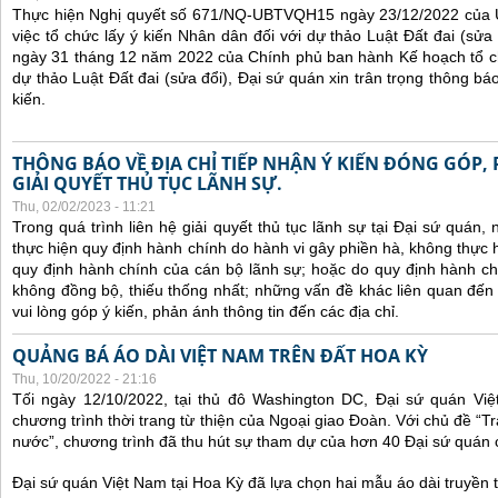
Thực hiện Nghị quyết số 671/NQ-UBTVQH15 ngày 23/12/2022 của 
việc tổ chức lấy ý kiến Nhân dân đối với dự thảo Luật Đất đai (sử
ngày 31 tháng 12 năm 2022 của Chính phủ ban hành Kế hoạch tổ ch
dự thảo Luật Đất đai (sửa đổi), Đại sứ quán xin trân trọng thông báo
kiến.
THÔNG BÁO VỀ ĐỊA CHỈ TIẾP NHẬN Ý KIẾN ĐÓNG GÓP,
GIẢI QUYẾT THỦ TỤC LÃNH SỰ.
Thu, 02/02/2023 - 11:21
Trong quá trình liên hệ giải quyết thủ tục lãnh sự tại Đại sứ quán
thực hiện quy định hành chính do hành vi gây phiền hà, không thực
quy định hành chính của cán bộ lãnh sự; hoặc do quy định hành ch
không đồng bộ, thiếu thống nhất; những vấn đề khác liên quan đến
vui lòng góp ý kiến, phản ánh thông tin đến các địa chỉ.
QUẢNG BÁ ÁO DÀI VIỆT NAM TRÊN ĐẤT HOA KỲ
Thu, 10/20/2022 - 21:16
Tối ngày 12/10/2022, tại thủ đô Washington DC, Đại sứ quán Vi
chương trình thời trang từ thiện của Ngoại giao Đoàn. Với chủ đề “
nước”, chương trình đã thu hút sự tham dự của hơn 40 Đại sứ quán
Đại sứ quán Việt Nam tại Hoa Kỳ đã lựa chọn hai mẫu áo dài truyền t