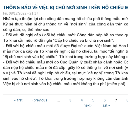
THÔNG BÁO VỀ VIỆC BỊ CHÚ NƠI SINH TRÊN HỘ CHIẾU
Fri, 08/12/2022 - 21:17
Nhằm tạo thuận lợi cho công dân mang hộ chiếu phổ thông mẫu mới
Kỳ sẽ thực hiện bị chú thông tin về “nơi sinh” của công dân trên 
công dân, cụ thể như sau:
- Đối với đề nghị cấp / đổi hộ chiếu mới: Công dân nộp hồ sơ theo q
Tờ khai cần nêu rõ đề nghị “Cấp hộ chiếu và bị chú nơi sinh”.
- Đối với hộ chiếu mẫu mới đã được Đại sứ quán Việt Nam tại Hoa
mẫu mới đã cấp và Tờ khai đề nghị cấp hộ chiếu, tại mục “đề nghị” t
“Bị chú nơi sinh vào hộ chiếu”. Tờ khai trong trường hợp này không 
- Đối với hộ chiếu mẫu mới do Cục Quản lý xuất nhập cảnh hoặc C
dân nộp hộ chiếu mẫu mới đã cấp, giấy tờ có thông tin về nơi sinh (ví
v.v.) và Tờ khai đề nghị cấp hộ chiếu, tại mục “đề nghị” trong Tờ kha
sinh vào hộ chiếu”. Tờ khai trong trường hợp này không cần dán ảnh
Việc bị chú nơi sinh vào hộ chiếu mẫu mới không thu phí (miễn phí).
Pages
« first
‹ previous
…
3
4
5
6
7
next ›
last »