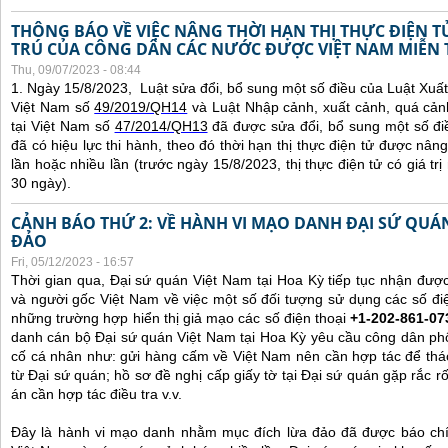
THÔNG BÁO VỀ VIỆC NÂNG THỜI HẠN THỊ THỰC ĐIỆN 
TRÚ CỦA CÔNG DÂN CÁC NƯỚC ĐƯỢC VIỆT NAM MIỄN 
Thu, 09/07/2023 - 08:44
1. Ngày 15/8/2023, Luật sửa đổi, bổ sung một số điều của Luật Xuấ
Việt Nam số
49/2019/QH14
và Luật Nhập cảnh, xuất cảnh, quá cản
tại Việt Nam số
47/2014/QH13
đã được sửa đổi, bổ sung một số đi
đã có hiệu lực thi hành, theo đó thời hạn thị thực điện tử được nâng
lần hoặc nhiều lần (trước ngày 15/8/2023, thị thực điện tử có giá tr
30 ngày).
CẢNH BÁO THỨ 2: VỀ HÀNH VI MẠO DANH ĐẠI SỨ QU
ĐẢO
Fri, 05/12/2023 - 16:57
Thời gian qua, Đại sứ quán Việt Nam tại Hoa Kỳ tiếp tục nhận đư
và người gốc Việt Nam về việc một số đối tượng sử dụng các số điệ
những trường hợp hiển thị giả mạo các số điện thoại
+1-202-861-07
danh cán bộ Đại sứ quán Việt Nam tại Hoa Kỳ yêu cầu công dân ph
cố cá nhân như: gửi hàng cấm về Việt Nam nên cần hợp tác để thá
từ Đại sứ quán; hồ sơ đề nghị cấp giấy tờ tại Đại sứ quán gặp rắc r
án cần hợp tác điều tra v.v.
Đây là hành vi mạo danh nhằm mục đích lừa đảo đã được báo chí