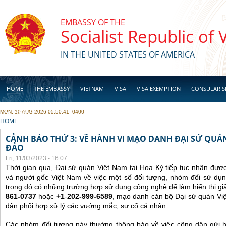
Skip to main content
EMBASSY OF THE
Socialist Republic of
IN THE UNITED STATES OF AMERICA
HOME
THE EMBASSY
VIETNAM
VISA
VISA EXEMPTION
CONSULAR S
MON, 10 AUG 2026 05:50:41 -0400
BUSINESS
YOU ARE HERE
HOME
CẢNH BÁO THỨ 3: VỀ HÀNH VI MẠO DANH ĐẠI SỨ QU
ĐẢO
Fri, 11/03/2023 - 16:07
Thời gian qua, Đại sứ quán Việt Nam tại Hoa Kỳ tiếp tục nhận đư
và người gốc Việt Nam về việc một số đối tượng, nhóm đối sử dụn
trong đó có những trường hợp sử dụng công nghệ để làm hiển thị gi
861-0737
hoặc
+1
-
202-999-6589
, mạo danh cán bộ Đại sứ quán Vi
dân phối hợp xử lý các vướng mắc, sự cố cá nhân.
Các nhóm đối tượng này thường thông báo về việc công dân gửi 