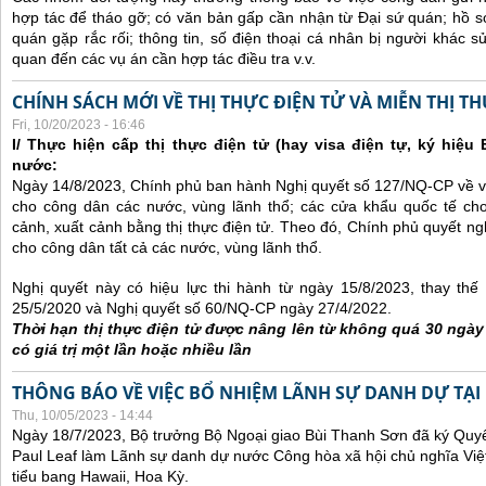
hợp tác để tháo gỡ; có văn bản gấp cần nhận từ Đại sứ quán; hồ sơ
quán gặp rắc rối; thông tin, số điện thoại cá nhân bị người khác 
quan đến các vụ án cần hợp tác điều tra v.v.
CHÍNH SÁCH MỚI VỀ THỊ THỰC ĐIỆN TỬ VÀ MIỄN THỊ T
Fri, 10/20/2023 - 16:46
I/ Thực hiện cấp thị thực điện tử (hay visa điện tự, ký hiệu
nước:
Ngày 14/8/2023, Chính phủ ban hành Nghị quyết số 127/NQ-CP về việ
cho công dân các nước, vùng lãnh thổ; các cửa khẩu quốc tế ch
cảnh, xuất cảnh bằng thị thực điện tử. Theo đó, Chính phủ quyết ngh
cho công dân tất cả các nước, vùng lãnh thổ.
Nghị quyết này có hiệu lực thi hành từ ngày 15/8/2023, thay th
25/5/2020 và Nghị quyết số 60/NQ-CP ngày 27/4/2022.
Thời hạn thị thực điện tử được nâng lên từ không quá 30 ngà
có giá trị một lần hoặc nhiều lần
THÔNG BÁO VỀ VIỆC BỔ NHIỆM LÃNH SỰ DANH DỰ TẠI
Thu, 10/05/2023 - 14:44
Ngày 18/7/2023, Bộ trưởng Bộ Ngoại giao Bùi Thanh Sơn đã ký Quyế
Paul Leaf làm Lãnh sự danh dự nước Công hòa xã hội chủ nghĩa Việt
tiểu bang Hawaii, Hoa Kỳ.