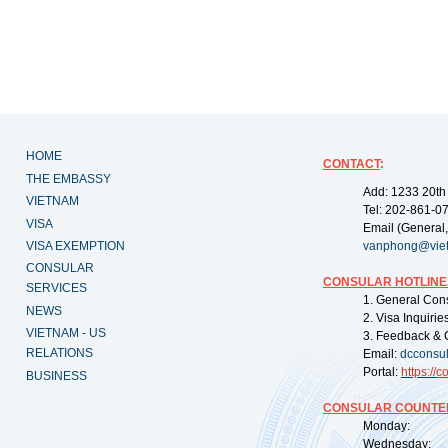
HOME
CONTACT
:
THE EMBASSY
Add: 1233 20th
VIETNAM
Tel: 202-861-0
VISA
Email (General,
VISA EXEMPTION
vanphong@vie
CONSULAR
CONSULAR HOTLINE
SERVICES
1. General Con
NEWS
2. Visa Inquiri
VIETNAM - US
3. Feedback & 
RELATIONS
Email:
dcconsu
Portal:
https://
co
BUSINESS
CONSULAR COUNTER
Monday: 09:
Wednesday: 0