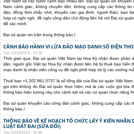
Việt Nam và các nước cảnh báo nhiều lần.
Đại sứ quán xin khuyến 
Nam cảnh giác, không chuyển tiền, không cung cấp các thông tin 
đảo, đồng thời nhắc nhở, khuyến cáo gia đình, người thân, bạn b
hợp có nghi ngờ, đề nghị công dân chủ động liên hệ với Đại sứ quá
để xác minh.
Đại sứ quán xin trân trọng thông báo./.
CẢNH BÁO HÀNH VI LỪA ĐẢO MẠO DANH SỐ ĐIỆN THOẠI
Tue, 03/14/2023 - 16:28
Thời gian qua, Đại sứ quán Việt Nam tại Hoa Kỳ nhận được phản 
dân, người gốc Việt tại Hoa Kỳ nhận được liên hệ từ thuê bao hiển 
mạo danh là nhân viên công vụ đề nghị phối hợp xử lý các vướng mắ
Thuê bao +1 202 861 0737 là số tổng đài của Đại sứ quán Việt Nam 
gọi trên không do Đại sứ quán thực hiện, mà là các cuộc gọi lừa đ
thông báo hiện tượng này cho cảnh sát và các cơ quan chức năng H
Đại sứ quán khuyến cáo công dân cảnh giác, không cung cấp các thô
thông báo./.
THÔNG BÁO VỀ KẾ HOẠCH TỔ CHỨC LẤY Ý KIẾN NHÂN 
LUẬT ĐẤT ĐAI (SỬA ĐỔI)
Thu, 02/16/2023 - 10:38