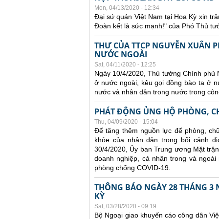
Mon, 04/13/2020 - 12:34
Đại sứ quán Việt Nam tại Hoa Kỳ xin trâ
Đoàn kết là sức mạnh!" của Phó Thủ tư
THƯ CỦA TTCP NGUYỄN XUÂN P
NƯỚC NGOÀI
Sat, 04/11/2020 - 12:25
Ngày 10/4/2020, Thủ tướng Chính phủ 
ở nước ngoài, kêu gọi đồng bào ta ở nư
nước và nhân dân trong nước trong côn
PHÁT ĐỘNG ỦNG HỘ PHÒNG, CH
Thu, 04/09/2020 - 15:04
Để tăng thêm nguồn lực để phòng, chữ
khỏe của nhân dân trong bối cảnh dị
30/4/2020, Ủy ban Trung ương Mặt trận 
doanh nghiệp, cá nhân trong và ngoài
phòng chống COVID-19.
THÔNG BÁO NGÀY 28 THÁNG 3 N
KỲ
Sat, 03/28/2020 - 09:19
Bộ Ngoại giao khuyến cáo công dân Việt