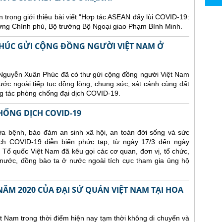
n trọng giới thiệu bài viết "Hợp tác ASEAN đẩy lùi COVID-19:
ớng Chính phủ, Bộ trưởng Bộ Ngoại giao Phạm Bình Minh.
HÚC GỬI CỘNG ĐỒNG NGƯỜI VIỆT NAM Ở
Nguyễn Xuân Phúc đã có thư gửi cộng đồng người Việt Nam
ớc ngoài tiếp tục đồng lòng, chung sức, sát cánh cùng đất
g tác phòng chống đại dịch COVID-19.
ỐNG DỊCH COVID-19
a bệnh, bảo đảm an sinh xã hội, an toàn đời sống và sức
ch COVID-19 diễn biến phức tạp, từ ngày 17/3 đến ngày
Tổ quốc Việt Nam đã kêu gọi các cơ quan, đơn vị, tổ chức,
 nước, đồng bào ta ở nước ngoài tích cực tham gia ủng hộ
ĂM 2020 CỦA ĐẠI SỨ QUÁN VIỆT NAM TẠI HOA
 Nam trong thời điểm hiện nay tạm thời không di chuyển và