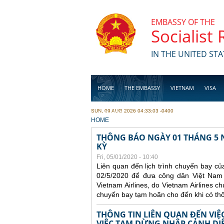
Skip to main content
EMBASSY OF THE
Socialist
IN THE UNITED STA
HOME
THE EMBASSY
VIETNAM
VISA
SUN, 09 AUG 2026 04:33:03 -0400
BUSINESS
YOU ARE HERE
HOME
THÔNG BÁO NGÀY 01 THÁNG 5 N
KỲ
Fri, 05/01/2020 - 10:40
Liên quan đến lịch trình chuyến bay củ
02/5/2020 để đưa công dân Việt Nam 
Vietnam Airlines, do Vietnam Airlines c
chuyến bay tạm hoãn cho đến khi có thô
THÔNG TIN LIÊN QUAN ĐẾN VI
VIỆC TẠM DỪNG NHẬP CẢNH DIỆ