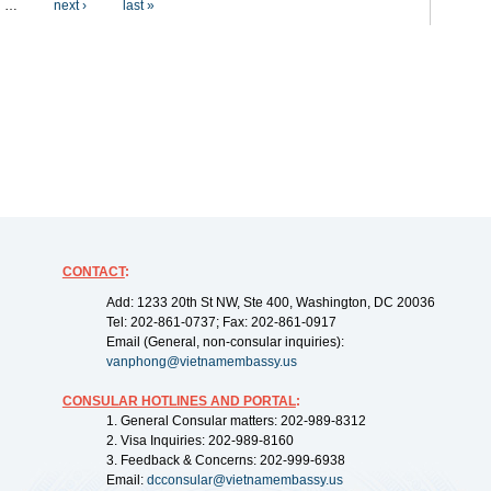
…
next ›
last »
CONTACT
:
Add: 1233 20th St NW, Ste 400, Washington, DC 20036
Tel: 202-861-0737; Fax: 202-861-0917
Email (General, non-consular inquiries):
vanphong@vietnamembassy.us
CONSULAR HOTLINES AND PORTAL
:
1. General Consular matters: 202-989-8312
2. Visa Inquiries: 202-989-8160
3. Feedback & Concerns: 202-999-6938
Email:
dcconsular@vietnamembassy.us