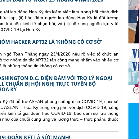
người lao động Hoa Kỳ tìm kiếm việc làm trong bối cảnh dịch
hức tạp; (ii) bảo đảm người lao động Hoa Kỳ là đối tượng
m khi nền kinh tế phục hồi; và (iii) bổ sung nguồn lực y tế
COVID-19 tại Hoa Kỳ.
ÓM HACKER APT32 LÀ 'KHÔNG CÓ CƠ SỞ'
m Ngô Toàn Thắng ngày 23/4/2020 nêu rõ việc tổ chức an
ỗ trợ nhóm tin tặc APT32 tấn công mạng nhằm vào nhiều cơ
 là những thông tin không có cơ sở.
ASHINGTON D.C. ĐIỆN ĐÀM VỚI TRỢ LÝ NGOẠI
L CHUẨN BỊ HỘI NGHỊ TRỰC TUYẾN BỘ
HOA KỲ
 Kỳ đã hỗ trợ ASEAN phòng chống dịch COVID-19, chia sẻ
tác ASEAN – Hoa Kỳ trong ứng phó với dịch COVID-19, cũng
riển kinh tế giai đoạn hậu COVID-19, bảo đảm sự lưu thông
g như của chuỗi cung ứng về lương thực – thực phẩm, thuốc
19: ĐOÀN KẾT LÀ SỨC MẠNH!