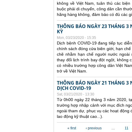
không về Việt Nam, tuân thủ các biện
buộc phải di chuyển, công dân cần thườ
hãng hàng không, đảm bảo có đủ các giấ
THÔNG BÁO NGÀY 23 THÁNG 3 N
KỲ
Mon, 03/23/2020 - 15:35
Dịch bệnh COVID-19 đang tiếp tục diễn
chính sách đóng cửa biên giới, hạn chế 
chẽ nhằm hạn chế người nước ngoài 
thay đổi lịch trình bay đột ngột, không
có nhiều trường hợp công dân Việt Nam
trở về Việt Nam.
THÔNG BÁO NGÀY 21 THÁNG 3 
DỊCH COVID-19
Sat, 03/21/2020 - 13:30
Từ 0h00 ngày 22 tháng 3 năm 2020, tạ
trường hợp nhập cảnh với mục đích ngo
ngoài tham dự, phục vụ các hoạt động đ
lao động kỹ thuật cao...).
Pages
« first
‹ previous
…
11