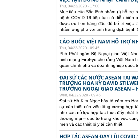
Thu, 04/23/2020 - 17:00
Mục tiêu của Sắc lệnh nhằm (i) hỗ trợ 
bệnh COVID-19 tiếp tục có diễn biến p
được ưu tiên hàng đầu để bố trí việc là
nhằm ứng phó với tình trạng dịch bệnh 
CÁO BUỘC VIỆT NAM HỖ TRỢ NH
Thu, 04/23/2020 - 09:45
Phó Phát ngôn Bộ Ngoại giao Việt Na
ninh mạng FireEye cho rằng Việt Nam h
quan chính phủ và doanh nghiệp quốc tế
ĐẠI SỨ CÁC NƯỚC ASEAN TẠI W
TRƯỞNG HOA KỲ DAVID STILWEL
TRƯỞNG NGOẠI GIAO ASEAN – 
Wed, 04/22/2020 - 09:45
Đại sứ Hà Kim Ngọc bày tỏ cảm ơn Hoa
sự cần thiết của việc tăng cường hợp 
như các nỗ lực hợp tác thúc đẩy phát t
thương mại – đầu tư trong khu vực cũn
men và các thiết bị y tế cần thiết.
HỢP TÁC ASEAN ĐẨY LÙI COVID-