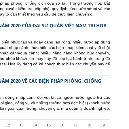
 pháp phòng, chống dịch của sở tại. Trong trường hợp bắt
ng xuyên kiểm tra, cập nhật quy định của nước sở tại và các
y tờ cần thiết theo yêu cầu để thực hiện chuyến đi.
ĂM 2020 CỦA ĐẠI SỨ QUÁN VIỆT NAM TẠI HOA
 biến phức tạp và ngày càng lan rộng, nhiều nước áp dụng
xuất nhập cảnh, thực hiện các biện pháp kiểm soát y tế chặt
nhập cảnh/quá cảnh; nhiều hãng hàng không hủy chuyến,
 cho phép khách lên máy bay để tiếp tục hành trình, trong đó
 tại Hoa Kỳ đang có kế hoạch thực hiện các chuyến bay để
NĂM 2020 VỀ CÁC BIỆN PHÁP PHÒNG, CHỐNG
m dừng nhập cảnh đối với tất cả người nước ngoài trừ các
ại giao, công vụ và những trường hợp đặc biệt (khách nước
ối ngoại quan trọng; chuyên gia, nhà quản lý doanh nghiệp,
12
13
14
15
16
17
18
19