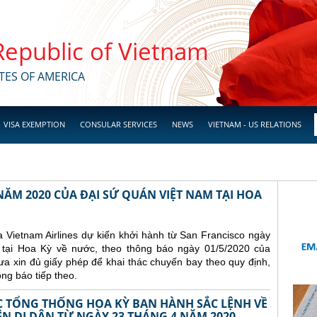
 Republic of Vietnam
TES OF AMERICA
VISA EXEMPTION
CONSULAR SERVICES
NEWS
VIETNAM - US RELATIONS
ĂM 2020 CỦA ĐẠI SỨ QUÁN VIỆT NAM TẠI HOA
a Vietnam Airlines dự kiến khởi hành từ San Francisco ngày
tại Hoa Kỳ về nước, theo thông báo ngày 01/5/2020 của
hưa xin đủ giấy phép để khai thác chuyến bay theo quy định,
ng báo tiếp theo.
ỆC TỔNG THỐNG HOA KỲ BAN HÀNH SẮC LỆNH VỀ
N DI DÂN TỪ NGÀY 23 THÁNG 4 NĂM 2020