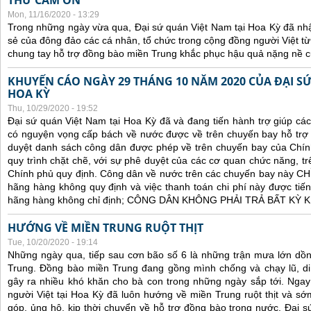
THƯ CẢM ƠN
Mon, 11/16/2020 - 13:29
Trong những ngày vừa qua, Đại sứ quán Việt Nam tại Hoa Kỳ đã nh
sẻ của đông đảo các cá nhân, tổ chức trong cộng đồng người Việt t
chung tay hỗ trợ đồng bào miền Trung khắc phục hậu quả nặng nề củ
KHUYẾN CÁO NGÀY 29 THÁNG 10 NĂM 2020 CỦA ĐẠI SỨ
HOA KỲ
Thu, 10/29/2020 - 19:52
Đại sứ quán Việt Nam tại Hoa Kỳ đã và đang tiến hành trợ giúp cá
có nguyện vọng cấp bách về nước được về trên chuyến bay hỗ trợ 
duyệt danh sách công dân được phép về trên chuyến bay của Chín
quy trình chặt chẽ, với sự phê duyệt của các cơ quan chức năng, trê
Chính phủ quy định. C
ông dân về nước trên các chuyến bay này CHỈ 
hãng hàng không quy định và việc thanh toán chi phí này được tiến
hãng hàng không chỉ định; CÔNG DÂN KHÔNG PHẢI TRẢ BẤT KỲ
HƯỚNG VỀ MIỀN TRUNG RUỘT THỊT
Tue, 10/20/2020 - 19:14
Những ngày qua, tiếp sau cơn bão số 6 là những trận mưa lớn dồn
Trung. Đồng bào miền Trung đang gồng mình chống và chạy lũ, di 
gây ra nhiều khó khăn cho bà con trong những ngày sắp tới. Ngay t
người Việt tại Hoa Kỳ đã luôn hướng về miền Trung ruột thịt và s
góp, ủng hộ, kịp thời chuyển về hỗ trợ đồng bào trong nước. Đại s