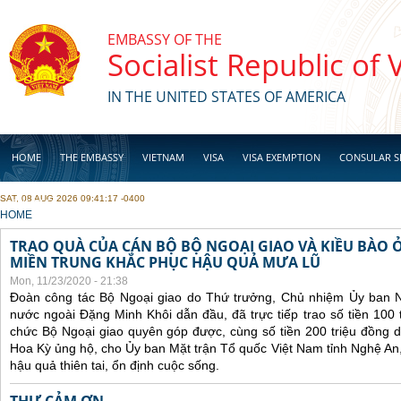
Skip to main content
EMBASSY OF THE
Socialist Republic of
IN THE UNITED STATES OF AMERICA
HOME
THE EMBASSY
VIETNAM
VISA
VISA EXEMPTION
CONSULAR S
SAT, 08 AUG 2026 09:41:17 -0400
BUSINESS
YOU ARE HERE
HOME
TRAO QUÀ CỦA CÁN BỘ BỘ NGOẠI GIAO VÀ KIỀU BÀO 
MIỀN TRUNG KHẮC PHỤC HẬU QUẢ MƯA LŨ
Mon, 11/23/2020 - 21:38
Đoàn công tác Bộ Ngoại giao do Thứ trưởng, Chủ nhiệm Ủy ban 
nước ngoài Đặng Minh Khôi dẫn đầu, đã trực tiếp trao số tiền 100 
chức Bộ Ngoại giao quyên góp được, cùng số tiền 200 triệu đồng 
Hoa Kỳ ủng hộ, cho Ủy ban Mặt trận Tổ quốc Việt Nam tỉnh Nghệ An
hậu quả thiên tai, ổn định cuộc sống.