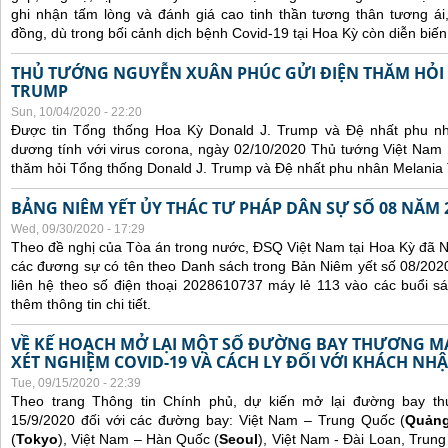
ghi nhận tấm lòng và đánh giá cao tinh thần tương thân tương 
đồng, dù trong bối cảnh dịch bệnh Covid-19 tại Hoa Kỳ còn diễn biế
THỦ TƯỚNG NGUYỄN XUÂN PHÚC GỬI ĐIỆN THĂM HỎI
TRUMP
Sun, 10/04/2020 - 22:20
Được tin Tổng thống Hoa Kỳ Donald J. Trump và Đệ nhất phu n
dương tính với virus corona, ngày 02/10/2020 Thủ tướng Việt Nam
thăm hỏi Tổng thống Donald J. Trump và Đệ nhất phu nhân Melania
BẢNG NIÊM YẾT ỦY THÁC TƯ PHÁP DÂN SỰ SỐ 08 NĂM 
Wed, 09/30/2020 - 17:29
Theo đề nghị của Tòa án trong nước, ĐSQ Việt Nam tại Hoa Kỳ đã Ni
các đương sự có tên theo Danh sách trong Bản Niêm yết số 08/2020
liên hệ theo số điện thoại 2028610737 máy lẻ 113 vào các buổi sá
thêm thông tin chi tiết.
VỀ KẾ HOẠCH MỞ LẠI MỘT SỐ ĐƯỜNG BAY THƯƠNG MẠI
XÉT NGHIỆM COVID-19 VÀ CÁCH LY ĐỐI VỚI KHÁCH NH
Tue, 09/15/2020 - 22:39
Theo trang Thông tin Chính phủ, dự kiến mở lại đường bay t
15/9/2020 đối với các đường bay: Việt Nam – Trung Quốc (
Quản
(
Tokyo
), Việt Nam – Hàn Quốc (
Seoul
), Việt Nam - Đài Loan, Trung 