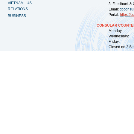
VIETNAM - US
3. Feedback & 
RELATIONS
Email:
dcconsu
Portal:
https://
co
BUSINESS
CONSULAR COUNTER
Monday: 09:
Wednesday: 0
Friday: 09:
Closed on 2 Sep