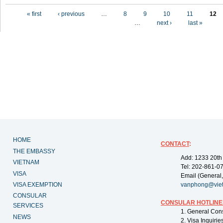
Pages
« first
‹ previous
…
8
9
10
11
12
…
next ›
last »
HOME
CONTACT
:
THE EMBASSY
Add: 1233 20th
VIETNAM
Tel: 202-861-0
VISA
Email (General,
VISA EXEMPTION
vanphong@vie
CONSULAR
CONSULAR HOTLINE
SERVICES
1. General Con
NEWS
2. Visa Inquiri