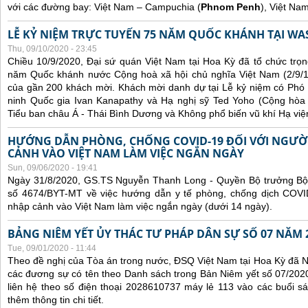
với các đường bay: Việt Nam – Campuchia (
Phnom Penh
), Việt Na
LỄ KỶ NIỆM TRỰC TUYẾN 75 NĂM QUỐC KHÁNH TẠI WA
Thu, 09/10/2020 - 23:45
Chiều 10/9/2020, Đại sứ quán Việt Nam tại Hoa Kỳ đã tổ chức trọn
năm Quốc khánh nước Cộng hoà xã hội chủ nghĩa Việt Nam (2/9/1
của gần 200 khách mời. Khách mời danh dự tại Lễ kỷ niệm có Phó
ninh Quốc gia Ivan Kanapathy và Hạ nghị sỹ Ted Yoho (Cộng hòa -
Tiểu ban châu Á - Thái Bình Dương và Không phổ biến vũ khí Hạ việ
HƯỚNG DẪN PHÒNG, CHỐNG COVID-19 ĐỐI VỚI NGƯỜ
CẢNH VÀO VIỆT NAM LÀM VIỆC NGẮN NGÀY
Sun, 09/06/2020 - 19:41
Ngày 31/8/2020, GS.TS Nguyễn Thanh Long - Quyền Bộ trưởng Bộ 
số 4674/BYT-MT về việc hướng dẫn y tế phòng, chống dịch COVID
nhập cảnh vào Việt Nam làm việc ngắn ngày (dưới 14 ngày).
BẢNG NIÊM YẾT ỦY THÁC TƯ PHÁP DÂN SỰ SỐ 07 NĂM 
Tue, 09/01/2020 - 11:44
Theo đề nghị của Tòa án trong nước, ĐSQ Việt Nam tại Hoa Kỳ đã Ni
các đương sự có tên theo Danh sách trong Bản Niêm yết số 07/2020
liên hệ theo số điện thoại 2028610737 máy lẻ 113 vào các buổi sá
thêm thông tin chi tiết.