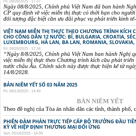
Fri, 09/26/2025 - 17:37
Ngày 08/8/2025, Chính phủ Việt Nam đã ban hành Ngh
CP quy định về việc miễn thị thực có thời hạn cho ngườ
đối tượng đặc biệt cần ưu đãi phục vụ phát triển kinh tế-
VIỆT NAM MIỄN THỊ THỰC THEO CHƯƠNG TRÌNH KÍCH C
CHO CÔNG DÂN 12 NƯỚC: BỈ, BULGARIA, CROATIA, SÉ
LUXEMBOURG, HÀ LAN, BA LAN, ROMANIA, SLOVAKIA, 
Fri, 09/26/2025 - 17:34
“Ngày 8/8/2025, Chính phủ Việt Nam ban hành Nghị q
việc miễn thị thực theo Chương trình kích cầu phát triể
nước châu Âu. Chính sách này được thực hiện kể từ ngà
14/8/2028.
BẢN NIÊM YẾT SỐ 03 NĂM 2025
Fri, 06/13/2025 - 14:40
BẢN NIÊM YẾT
Theo đề nghị của Tòa án nhân dân các tỉnh, thành phố, c
PHIÊN ĐÀM PHÁN TRỰC TIẾP CẤP BỘ TRƯỞNG ĐẦU TIÊN
KỲ VỀ HIỆP ĐỊNH THƯƠNG MẠI ĐỐI ỨNG
Sun, 05/18/2025 - 16:05