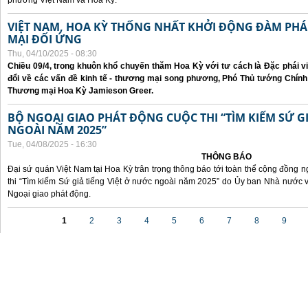
phương Việt Nam và Hoa Kỳ.
VIỆT NAM, HOA KỲ THỐNG NHẤT KHỞI ĐỘNG ĐÀM P
MẠI ĐỐI ỨNG
Thu, 04/10/2025 - 08:30
Chiều 09/4, trong khuôn khổ chuyến thăm Hoa Kỳ với tư cách là Đặc phái v
đổi về các vấn đề kinh tế - thương mại song phương, Phó Thủ tướng Chín
Thương mại Hoa Kỳ Jamieson Greer.
BỘ NGOẠI GIAO PHÁT ĐỘNG CUỘC THI “TÌM KIẾM SỨ GI
NGOÀI NĂM 2025”
Tue, 04/08/2025 - 16:30
THÔNG BÁO
Đại sứ quán Việt Nam tại Hoa Kỳ trân trọng thông báo tới toàn thể cộng đồng n
thi “Tìm kiếm Sứ giả tiếng Việt ở nước ngoài năm 2025” do Ủy ban Nhà nước 
Ngoại giao phát động.
Pages
1
2
3
4
5
6
7
8
9