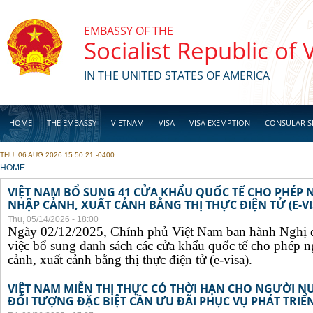
Skip to main content
EMBASSY OF THE
Socialist Republic of
IN THE UNITED STATES OF AMERICA
HOME
THE EMBASSY
VIETNAM
VISA
VISA EXEMPTION
CONSULAR S
THU, 06 AUG 2026 15:50:21 -0400
BUSINESS
YOU ARE HERE
HOME
VIỆT NAM BỔ SUNG 41 CỬA KHẨU QUỐC TẾ CHO PHÉP
NHẬP CẢNH, XUẤT CẢNH BẰNG THỊ THỰC ĐIỆN TỬ (E-VI
Thu, 05/14/2026 - 18:00
Ngày 02/12/2025, Chính phủ Việt Nam ban hành Nghị 
việc bổ sung danh sách các cửa khẩu quốc tế cho phép 
cảnh, xuất cảnh bằng thị thực điện tử (e-visa).
VIỆT NAM MIỄN THỊ THỰC CÓ THỜI HẠN CHO NGƯỜI N
ĐỐI TƯỢNG ĐẶC BIỆT CẦN ƯU ĐÃI PHỤC VỤ PHÁT TRIỂN 