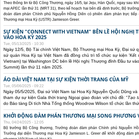
Theo thông tin từ Bộ Công Thương, ngày 16/5, tại Jeju, Hàn Quốc, ngay sau kh
mại APEC lần thứ 31 (MRT 31), theo kế hoạch hai bên đã định trước, Bộ trưở
đoàn đàm phán Chính phủ Nguyễn Hồng Diên có phiên đàm phán trực tiếp 
Thương mại Hoa Kỳ (USTR) Jamieson Greer.
SỰ KIỆN "CONNECT WITH VIETNAM" BÊN LỀ HỘI NGHỊ
VÀO HOA KỲ 2025
Tue, 05/13/2025 - 10:30
Ngày 12/5, Bộ Tài chính Việt Nam, Bộ Thương mại Hoa Kỳ, Đại sứ q
sứ quán Hoa Kỳ tại Việt Nam đã đồng chủ trì tổ chức sự kiện 'Kết 
Vietnam) tại Washington DC bên lề Hội nghị Thượng đỉnh Đầu tư và
Summit) lần thứ 11 năm 2025.
ÁO DÀI VIỆT NAM TẠI SỰ KIỆN THỜI TRANG CỦA MỸ
Tue, 05/06/2025 - 09:22
Ngày 05/5/2025, Đại sứ Việt Nam tại Hoa Kỳ Nguyễn Quốc Dũng và 
tham dự sự kiện Gala thời trang Ngoại giao đoàn với chủ đề: “
Tạo t
do Bảo tàng Di tích Nhà Tổng thống Woodrow Wilson tổ chức lần thứ
KHỞI ĐỘNG ĐÀM PHÁN THƯƠNG MẠI SONG PHƯƠNG VI
Thu, 04/24/2025 - 12:05
Bộ trưởng Bộ Công thương, Trưởng đoàn đàm phán Chính phủ Nguyễn Hồn
Trưởng đại diện Thương mại Hoa Kỳ Jamieson L. Greer để khởi động đàm phá