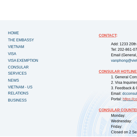
HOME
CONTACT
:
THE EMBASSY
Add: 1233 20th
VIETNAM
Tel: 202-861-0
VISA
Email (General,
VISA EXEMPTION
vanphong@vie
CONSULAR
CONSULAR HOTLINE
SERVICES
1. General Con
NEWS
2. Visa Inquiri
VIETNAM - US
3. Feedback & 
RELATIONS
Email:
dcconsu
Portal:
https://
co
BUSINESS
CONSULAR COUNTER
Monday: 09:
Wednesday: 0
Friday: 09:
Closed on 2 Sep