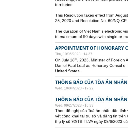
territories.
This Resolution takes effect from Augu
25, 2020 and Resolution No. 60/NQ-CP d
The duration of Viet Nam’s electronic vi
to maximum of 90 days with single or mul
APPOINTMENT OF HONORARY CO
Thu, 10/05/2023 - 14:37
th
On July 18
, 2023, Minister of Foreign 
Daniel Paul Leaf as Honorary Consul of t
United States.
THÔNG BÁO CỦA TÒA ÁN NHÂN
Wed, 10/04/2023 - 17:22
THÔNG BÁO CỦA TÒA ÁN NHÂN
Wed, 09/27/2023 - 16:33
Theo đề nghị của Toà án nhân dân tỉnh 
yết công khai tại trụ sở và đăng tin trê
thụ lý số 92/TB-TLVA ngày 09/6/2023 củ