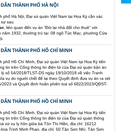
 DÂN THÀNH PHỐ HÀ NỘI
h phố Hà Nội, Đại sứ quán Việt Nam tại Hoa Kỳ cần xác
 sự sau:
àn
, liên quan đến vụ án “Đòi lại nhà đất cho thuê” với
h năm 1932, thường trú tại: 08 ngõ Tức Mạc, phường Cửa
i.
 DÂN THÀNH PHỐ HÔ CHÍ MINH
 phố Hồ Chí Minh, Đại sứ quán Việt Nam tại Hoa Kỳ tiến
ăng tin trên Cổng thông tin điện tử của Đại sứ quán bản án
 lý số 54/2018/TLST-DS ngày 19/10/2018 về việc Tranh
hĩa vụ do người chết để lại theo Quyết định đưa vụ án ra xét
2023 và Quyết định hoãn phiên toà số 6822/2023/QĐST-
 DÂN THÀNH PHỐ HỒ CHÍ MINH
 phố Hồ Chí Minh, Đại sứ quán Việt Nam tại Hoa Kỳ tiến
ng tin trên Cổng thông tin điện tử của Đại sứ quán thông
oà xử vụ ly hôn giữa bà Tôn Thị Hiền, địa chỉ: 16212
 Trịnh Minh Phan, địa chỉ: 50 Tân Sơn Nhì, Tân Sơn