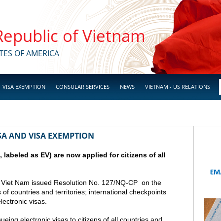
 Republic of Vietnam
TES OF AMERICA
VISA EXEMPTION
CONSULAR SERVICES
NEWS
VIETNAM - US RELATIONS
SA AND VISA EXEMPTION
a, labeled as EV) are now applied for citizens of all
 Viet Nam issued Resolution No. 127/NQ-CP on the
s of countries and territories; international checkpoints
lectronic visas.
ing electronic visas to citizens of all countries and