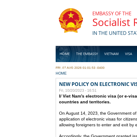
Skip to main content
EMBASSY OF THE
Socialist
IN THE UNITED STA
HOME
THE EMBASSY
VIETNAM
VISA
FRI, 07 AUG 2026 01:01:53 -0400
BUSINESS
YOU ARE HERE
HOME
NEW POLICY ON ELECTRONIC VI
Fri, 10/20/2023 - 16:51
I/ Viet Nam’s electronic visa (or e-vis
countries and territories.
On August 14, 2023, the Government of
application of electronic visas for citizen
allowing foreigners to enter and exit by e
Accordingly, the Government granted issue