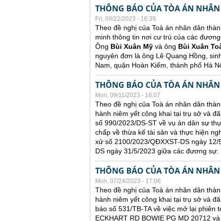
THÔNG BÁO CỦA TÒA ÁN NHÂN
Fri, 09/22/2023 - 16:39
Theo đề nghị của Toà án nhân dân thàn
minh thông tin nơi cư trú của các đương
Ông
Bùi Xuân Mỹ
và ông
Bùi Xuân To
nguyên đơn là ông Lê Quang Hồng, sin
Nam, quận Hoàn Kiếm, thành phố Hà Nộ
THÔNG BÁO CỦA TÒA ÁN NHÂN
Mon, 09/11/2023 - 16:07
Theo đề nghị của Toà án nhân dân thành
hành niêm yết công khai tại trụ sở và đ
số 990/2023/DS-ST về vụ án dân sự thụ
chấp về thừa kế tài sản và thực hiện ng
xử số 2100/2023/QĐXXST-DS ngày 12/5/
DS ngày 31/5/2023 giữa các đương sự:
THÔNG BÁO CỦA TÒA ÁN NHÂN
Mon, 07/24/2023 - 17:06
Theo đề nghị của Toà án nhân dân thành
hành niêm yết công khai tại trụ sở và đă
báo số 531/TB-TA về việc mở lại phiên t
ECKHART RD BOWIE PG MD 20712 và ông