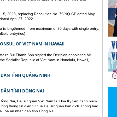
st 15, 2023, replacing Resolution No. 79/NQ-CP dated May
ated April 27, 2022.
sa is lengthened, from maximum of 30 days with single entry,
tiple entry(ies).
NSUL OF VIET NAM IN HAWAII
Affairs Bui Thanh Son signed the Decision appointing Mr.
he Socialist Republic of Viet Nam in Honolulu, Hawaii,
 DÂN TỈNH QUẢNG NINH
 DÂN TỈNH ĐỒNG NAI
Đồng Nai, Đại sứ quán Việt Nam tại Hoa Kỳ tiến hành niêm
n Cổng thông tin điện tử của Đại sứ quán bản dịch Thông báo
a Toà án nhân dân tỉnh Đồng Nai.