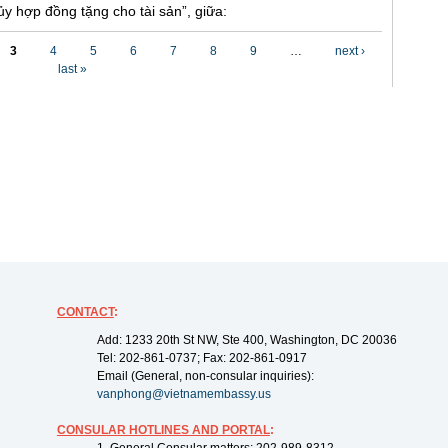
y hợp đồng tặng cho tài sản”, giữa:
3
4
5
6
7
8
9
…
next ›
last »
CONTACT
:
Add: 1233 20th St NW, Ste 400, Washington, DC 20036
Tel: 202-861-0737; Fax: 202-861-0917
Email (General, non-consular inquiries):
vanphong@vietnamembassy.us
CONSULAR HOTLINES AND PORTAL
: