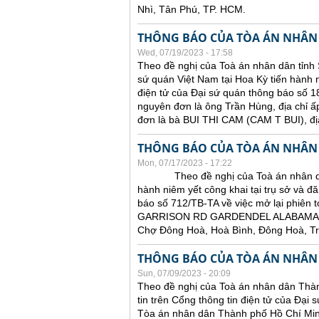
Nhì, Tân Phú, TP. HCM.
THÔNG BÁO CỦA TÒA ÁN NHÂN
Wed, 07/19/2023 - 17:58
Theo đề nghị của Toà án nhân dân tỉnh 
sứ quán Việt Nam tại Hoa Kỳ tiến hành ni
điện tử của Đại sứ quán thông báo số 18
nguyên đơn là ông Trần Hùng, địa chỉ ấ
đơn là bà BUI THI CAM (CAM T BUI),
THÔNG BÁO CỦA TÒA ÁN NHÂN
Mon, 07/17/2023 - 17:22
Theo đề nghị của Toà án nhân dân tỉ
hành niêm yết công khai tại trụ sở và đă
báo số 712/TB-TA về việc mở lại phiên t
GARRISON RD GARDENDEL ALABAMA 
Chợ Đông Hoà, Hoà Bình, Đông Hoà, T
THÔNG BÁO CỦA TÒA ÁN NHÂN
Sun, 07/09/2023 - 20:09
Theo đề nghị của Toà án nhân dân Thàn
tin trên Cổng thông tin điện tử của Đại
Tòa án nhân dân Thành phố Hồ Chí Minh