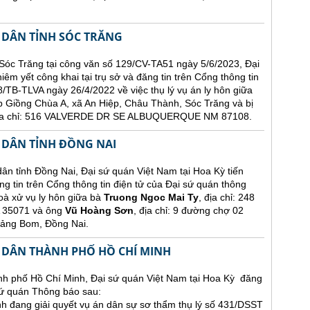
 DÂN TỈNH SÓC TRĂNG
Sóc Trăng tại công văn số 129/CV-TA51 ngày 5/6/2023, Đại
êm yết công khai tại trụ sở và đăng tin trên Cổng thông tin
/TB-TLVA ngày 26/4/2022 về việc thụ lý vụ án ly hôn giữa
p Giồng Chùa A, xã An Hiệp, Châu Thành, Sóc Trăng và bị
 địa chỉ: 516 VALVERDE DR SE ALBUQUERQUE NM 87108.
 DÂN TỈNH ĐỒNG NAI
nh Đồng Nai, Đại sứ quán Việt Nam tại Hoa Kỳ tiến
ng tin trên Cổng thông tin điện tử của Đại sứ quán thông
oà xử vụ ly hôn giữa bà
Truong Ngoc Mai Ty
, địa chỉ: 248
35071 và ông
Vũ Hoàng Sơn
, địa chỉ: 9 đường chợ 02
rảng Bom, Đồng Nai.
 DÂN THÀNH PHỐ HỒ CHÍ MINH
h phố Hồ Chí Minh, Đại sứ quán Việt Nam tại Hoa Kỳ đăng
 sứ quán Thông báo sau:
 đang giải quyết vụ án dân sự sơ thẩm thụ lý số 431/DSST