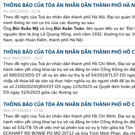
THÔNG BÁO CỦA TÒA ÁN NHÂN DÂN THÀNH PHỐ HÀ N
Fri, 09/22/2023 - 16:39
Theo đề nghị của Toà án nhân dân thành phố Hà Nội, Đại sứ quán V
minh thông tin nơi cư trú của các đương sự sau:
Ông
Bùi Xuân Mỹ
và ông
Bùi Xuân Toàn
, liên quan đến vụ án “Đòi 
nguyên đơn là ông Lê Quang Hồng, sinh năm 1932, thường trú tại:
Nam, quận Hoàn Kiếm, thành phố Hà Nội.
THÔNG BÁO CỦA TÒA ÁN NHÂN DÂN THÀNH PHỐ HÔ C
Mon, 09/11/2023 - 16:07
Theo đề nghị của Toà án nhân dân thành phố Hồ Chí Minh, Đại sứ qu
hành niêm yết công khai tại trụ sở và đăng tin trên Cổng thông tin đ
số 990/2023/DS-ST về vụ án dân sự thụ lý số 54/2018/TLST-DS ngày
chấp về thừa kế tài sản và thực hiện nghĩa vụ do người chết để lại t
xử số 2100/2023/QĐXXST-DS ngày 12/5/2023 và Quyết định hoãn p
DS ngày 31/5/2023 giữa các đương sự:
THÔNG BÁO CỦA TÒA ÁN NHÂN DÂN THÀNH PHỐ HỒ C
Mon, 07/24/2023 - 17:06
Theo đề nghị của Toà án nhân dân thành phố Hồ Chí Minh, Đại sứ qu
hành niêm yết công khai tại trụ sở và đăng tin trên Cổng thông tin đ
báo số 531/TB-TA về việc mở lại phiên toà xử vụ ly hôn giữa bà Tôn T
ECKHART RD BOWIE PG MD 20712 và ông Trịnh Minh Phan, địa chỉ