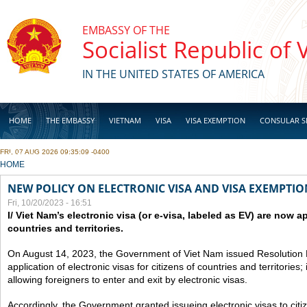
Skip to main content
EMBASSY OF THE
Socialist Republic of
IN THE UNITED STATES OF AMERICA
HOME
THE EMBASSY
VIETNAM
VISA
VISA EXEMPTION
CONSULAR S
FRI, 07 AUG 2026 09:35:09 -0400
BUSINESS
YOU ARE HERE
HOME
NEW POLICY ON ELECTRONIC VISA AND VISA EXEMPTIO
Fri, 10/20/2023 - 16:51
I/ Viet Nam’s electronic visa (or e-visa, labeled as EV) are now app
countries and territories.
On August 14, 2023, the Government of Viet Nam issued Resolutio
application of electronic visas for citizens of countries and territories
allowing foreigners to enter and exit by electronic visas.
Accordingly, the Government granted issueing electronic visas to citiz