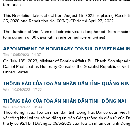
territories.
This Resolution takes effect from August 15, 2023, replacing Resol
25, 2020 and Resolution No. 60/NQ-CP dated April 27, 2022.
The duration of Viet Nam’s electronic visa is lengthened, from maxim
to maximum of 90 days with single or multiple entry(ies).
APPOINTMENT OF HONORARY CONSUL OF VIET NAM IN
Thu, 10/05/2023 - 14:37
th
On July 18
, 2023, Minister of Foreign Affairs Bui Thanh Son signed 
Daniel Paul Leaf as Honorary Consul of the Socialist Republic of Vie
United States.
THÔNG BÁO CỦA TÒA ÁN NHÂN DÂN TỈNH QUẢNG NI
Wed, 10/04/2023 - 17:22
THÔNG BÁO CỦA TÒA ÁN NHÂN DÂN TỈNH ĐỒNG NAI
Wed, 09/27/2023 - 16:33
Theo đề nghị của Toà án nhân dân tỉnh Đồng Nai, Đại sứ quán Việt 
yết công khai tại trụ sở và đăng tin trên Cổng thông tin điện tử của
thụ lý số 92/TB-TLVA ngày 09/6/2023 của Toà án nhân dân tỉnh Đồng