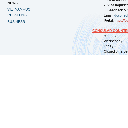
1. General Con
NEWS
2. Visa Inquiri
VIETNAM - US
3. Feedback & 
RELATIONS
Email:
dcconsu
Portal:
https://
co
BUSINESS
CONSULAR COUNTER
Monday: 09:
Wednesday: 0
Friday: 09:
Closed on 2 Sep