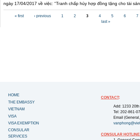
ngày 17/04/2017 về việc: “Tranh chấp hủy hợp đồng tặng cho tài sản”
Pages
« first
‹ previous
1
2
3
4
5
6
7
last »
HOME
CONTACT
:
THE EMBASSY
Add: 1233 20th
VIETNAM
Tel: 202-861-0
VISA
Email (General,
VISA EXEMPTION
vanphong@vie
CONSULAR
CONSULAR HOTLINE
SERVICES