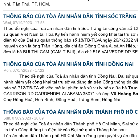
Nhì, Tân Phú, TP. HCM.
THÔNG BÁO CỦA TÒA ÁN NHÂN DÂN TỈNH SÓC TRĂNG
Wed, 07/19/2023 - 17:58
Theo đề nghị của Toà án nhân dân tỉnh Sóc Trăng tại công văn số 1
sứ quán Việt Nam tại Hoa Kỳ tiến hành niêm yết công khai tại trụ sở 
điện tử của Đại sứ quán thông báo số 18/TB-TLVA ngày 26/4/2022 về 
nguyên đơn là ông Trần Hùng, địa chỉ ấp Giồng Chùa A, xã An Hiệp,
đơn là bà BUI THI CAM (CAM T BUI), địa chỉ: 516 VALVERDE DR
THÔNG BÁO CỦA TÒA ÁN NHÂN DÂN TỈNH ĐỒNG NAI
Mon, 07/17/2023 - 17:22
Theo đề nghị của Toà án nhân dân tỉnh Đồng Nai, Đại sứ quán 
hành niêm yết công khai tại trụ sở và đăng tin trên Cổng thông tin đ
báo số 712/TB-TA về việc mở lại phiên toà xử vụ ly hôn giữa bà
Truo
GARRISON RD GARDENDEL ALABAMA 35071 và ông
Vũ Hoàng S
Chợ Đông Hoà, Hoà Bình, Đông Hoà, Trảng Bom, Đồng Nai.
THÔNG BÁO CỦA TÒA ÁN NHÂN DÂN THÀNH PHỐ HỒ C
Sun, 07/09/2023 - 20:09
Theo đề nghị của Toà án nhân dân Thành phố Hồ Chí Minh, Đại sứ 
tin trên Cổng thông tin điện tử của Đại sứ quán Thông báo sau:
Tòa án nhân dân Thành phố Hồ Chí Minh đang giải quyết vụ án dân 