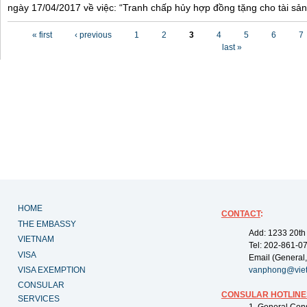
ngày 17/04/2017 về việc: “Tranh chấp hủy hợp đồng tặng cho tài sản”
Pages
« first
‹ previous
1
2
3
4
5
6
7
last »
HOME
CONTACT
:
THE EMBASSY
Add: 1233 20th
VIETNAM
Tel: 202-861-0
VISA
Email (General,
VISA EXEMPTION
vanphong@vie
CONSULAR
CONSULAR HOTLINE
SERVICES