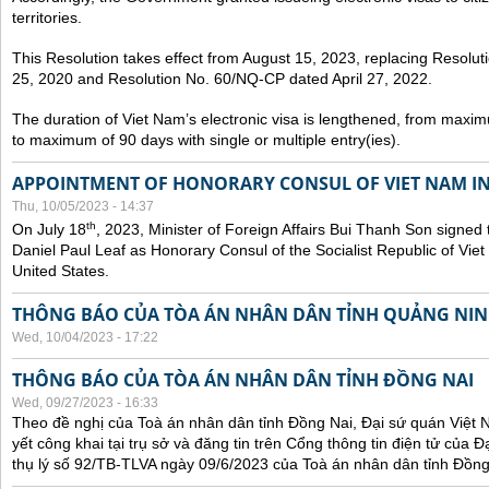
territories.
This Resolution takes effect from August 15, 2023, replacing Resol
25, 2020 and Resolution No. 60/NQ-CP dated April 27, 2022.
The duration of Viet Nam’s electronic visa is lengthened, from maxim
to maximum of 90 days with single or multiple entry(ies).
APPOINTMENT OF HONORARY CONSUL OF VIET NAM IN
Thu, 10/05/2023 - 14:37
th
On July 18
, 2023, Minister of Foreign Affairs Bui Thanh Son signed 
Daniel Paul Leaf as Honorary Consul of the Socialist Republic of Vie
United States.
THÔNG BÁO CỦA TÒA ÁN NHÂN DÂN TỈNH QUẢNG NI
Wed, 10/04/2023 - 17:22
THÔNG BÁO CỦA TÒA ÁN NHÂN DÂN TỈNH ĐỒNG NAI
Wed, 09/27/2023 - 16:33
Theo đề nghị của Toà án nhân dân tỉnh Đồng Nai, Đại sứ quán Việt 
yết công khai tại trụ sở và đăng tin trên Cổng thông tin điện tử của
thụ lý số 92/TB-TLVA ngày 09/6/2023 của Toà án nhân dân tỉnh Đồng