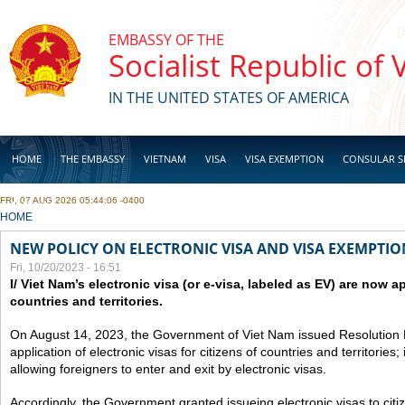
Skip to main content
EMBASSY OF THE
Socialist Republic of
IN THE UNITED STATES OF AMERICA
HOME
THE EMBASSY
VIETNAM
VISA
VISA EXEMPTION
CONSULAR S
FRI, 07 AUG 2026 05:44:06 -0400
BUSINESS
YOU ARE HERE
HOME
NEW POLICY ON ELECTRONIC VISA AND VISA EXEMPTIO
Fri, 10/20/2023 - 16:51
I/ Viet Nam’s electronic visa (or e-visa, labeled as EV) are now app
countries and territories.
On August 14, 2023, the Government of Viet Nam issued Resolutio
application of electronic visas for citizens of countries and territories
allowing foreigners to enter and exit by electronic visas.
Accordingly, the Government granted issueing electronic visas to citiz