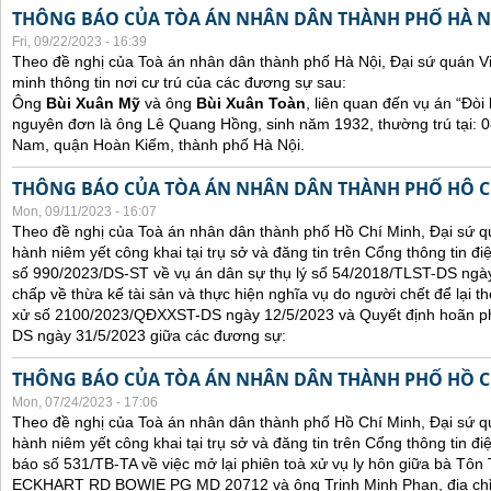
THÔNG BÁO CỦA TÒA ÁN NHÂN DÂN THÀNH PHỐ HÀ N
Fri, 09/22/2023 - 16:39
Theo đề nghị của Toà án nhân dân thành phố Hà Nội, Đại sứ quán V
minh thông tin nơi cư trú của các đương sự sau:
Ông
Bùi Xuân Mỹ
và ông
Bùi Xuân Toàn
, liên quan đến vụ án “Đòi 
nguyên đơn là ông Lê Quang Hồng, sinh năm 1932, thường trú tại:
Nam, quận Hoàn Kiếm, thành phố Hà Nội.
THÔNG BÁO CỦA TÒA ÁN NHÂN DÂN THÀNH PHỐ HÔ C
Mon, 09/11/2023 - 16:07
Theo đề nghị của Toà án nhân dân thành phố Hồ Chí Minh, Đại sứ qu
hành niêm yết công khai tại trụ sở và đăng tin trên Cổng thông tin đ
số 990/2023/DS-ST về vụ án dân sự thụ lý số 54/2018/TLST-DS ngày
chấp về thừa kế tài sản và thực hiện nghĩa vụ do người chết để lại t
xử số 2100/2023/QĐXXST-DS ngày 12/5/2023 và Quyết định hoãn p
DS ngày 31/5/2023 giữa các đương sự:
THÔNG BÁO CỦA TÒA ÁN NHÂN DÂN THÀNH PHỐ HỒ C
Mon, 07/24/2023 - 17:06
Theo đề nghị của Toà án nhân dân thành phố Hồ Chí Minh, Đại sứ qu
hành niêm yết công khai tại trụ sở và đăng tin trên Cổng thông tin đ
báo số 531/TB-TA về việc mở lại phiên toà xử vụ ly hôn giữa bà Tôn T
ECKHART RD BOWIE PG MD 20712 và ông Trịnh Minh Phan, địa chỉ