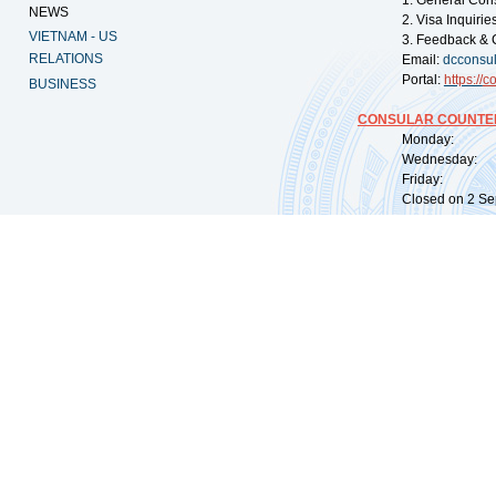
1. General Con
NEWS
2. Visa Inquiri
VIETNAM - US
3. Feedback & 
RELATIONS
Email:
dcconsu
Portal:
https://
co
BUSINESS
CONSULAR COUNTER
Monday: 09:
Wednesday: 0
Friday: 09:
Closed on 2 Sep