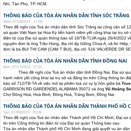
Nhì, Tân Phú, TP. HCM.
THÔNG BÁO CỦA TÒA ÁN NHÂN DÂN TỈNH SÓC TRĂNG
Wed, 07/19/2023 - 17:58
Theo đề nghị của Toà án nhân dân tỉnh Sóc Trăng tại công văn số 1
sứ quán Việt Nam tại Hoa Kỳ tiến hành niêm yết công khai tại trụ sở 
điện tử của Đại sứ quán thông báo số 18/TB-TLVA ngày 26/4/2022 về 
nguyên đơn là ông Trần Hùng, địa chỉ ấp Giồng Chùa A, xã An Hiệp,
đơn là bà BUI THI CAM (CAM T BUI), địa chỉ: 516 VALVERDE DR
THÔNG BÁO CỦA TÒA ÁN NHÂN DÂN TỈNH ĐỒNG NAI
Mon, 07/17/2023 - 17:22
Theo đề nghị của Toà án nhân dân tỉnh Đồng Nai, Đại sứ quán 
hành niêm yết công khai tại trụ sở và đăng tin trên Cổng thông tin đ
báo số 712/TB-TA về việc mở lại phiên toà xử vụ ly hôn giữa bà
Truo
GARRISON RD GARDENDEL ALABAMA 35071 và ông
Vũ Hoàng S
Chợ Đông Hoà, Hoà Bình, Đông Hoà, Trảng Bom, Đồng Nai.
THÔNG BÁO CỦA TÒA ÁN NHÂN DÂN THÀNH PHỐ HỒ C
Sun, 07/09/2023 - 20:09
Theo đề nghị của Toà án nhân dân Thành phố Hồ Chí Minh, Đại sứ 
tin trên Cổng thông tin điện tử của Đại sứ quán Thông báo sau:
Tòa án nhân dân Thành phố Hồ Chí Minh đang giải quyết vụ án dân 